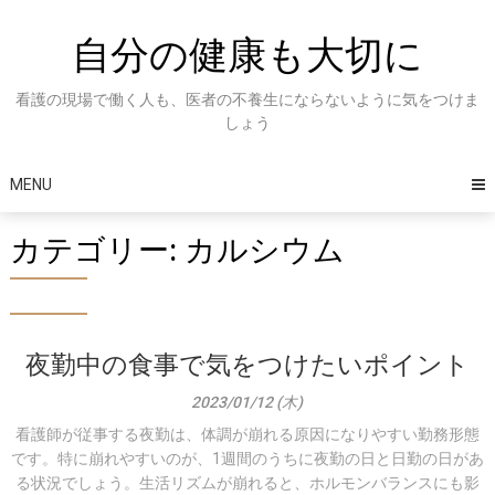
Skip
to
自分の健康も大切に
content
看護の現場で働く人も、医者の不養生にならないように気をつけま
しょう
MENU
カテゴリー:
カルシウム
夜勤中の食事で気をつけたいポイント
2023/01/12 (木)
看護師が従事する夜勤は、体調が崩れる原因になりやすい勤務形態
です。特に崩れやすいのが、1週間のうちに夜勤の日と日勤の日があ
る状況でしょう。生活リズムが崩れると、ホルモンバランスにも影