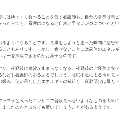
者にはゆっくり食べることを促す看護師も、自分の食事は急ピ
かった人でも、看護師になると自然と早食いが身についたとい
べるようになることです。食事をしようと思った瞬間に急患や
ることもあります。しかし、食べないことには身体のエネルギ
ルギーを摂取できるのがお菓子なのです。
すが、夜勤後に食欲が止まらなくなる、夜勤後のご褒美に食べ
るなども看護師のあるあるでしょう。睡眠不足によるホルモン
の緩み、使い果たしたエネルギーの補給と、夜勤明けは最もド
フラフラと入ったコンビニで普段食べないようなものを大量に
しまったのかと自分でも驚いてしまうことがあるようです。