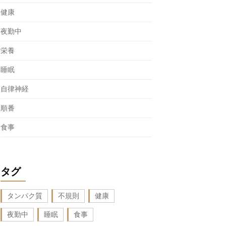
健康
夜勤中
栄養
睡眠
自律神経
順番
食事
タグ
タンパク質
不規則
健康
夜勤中
睡眠
食事