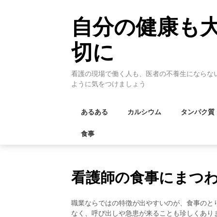
Skip
to
自分の健康も
content
切に
看護の現場で働く人も、医者の不養生にならな
ように気をつけましょう
あるある
カルシウム
タンパク質
食事
看護師の食事にまつ
職業ならではの特徴が出やすいのが、食事のと
なく、呼び出しや急患が来ることも珍しくあり