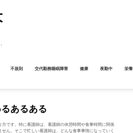
大
い
不規則
交代勤務睡眠障害
健康
夜勤中
栄養
わるあるある
り方です。特に看護師は、看護師の休憩時間や食事時間に関係
ません。そこで忙しい看護師は、どんな食事事情になっていく